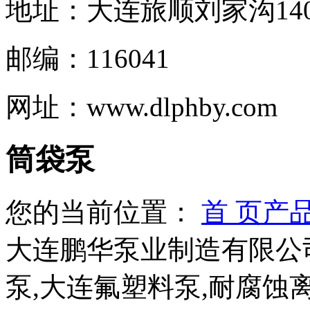
地址：大连旅顺刘家沟140
邮编：116041
网址：www.dlphby.com
筒袋泵
您的当前位置：
首 页
产
大连鹏华泵业制造有限公
泵,大连氟塑料泵,耐腐蚀