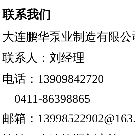
联系我们
大连鹏华泵业制造有限公
联系人：刘经理
电话：13909842720
0411-86398865
邮箱：13998522902@163