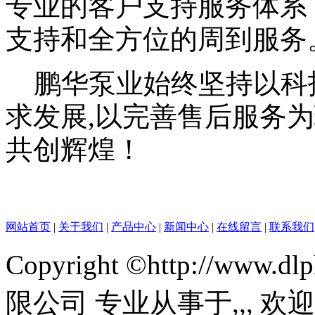
专业的客户支持服务体系
支持和全方位的周到服务
鹏华泵业始终坚持以科技
求发展,以完善售后服务
共创辉煌！
网站首页
|
关于我们
|
产品中心
|
新闻中心
|
在线留言
|
联系我们
Copyright ©http://ww
限公司 专业从事于
,
,
, 欢