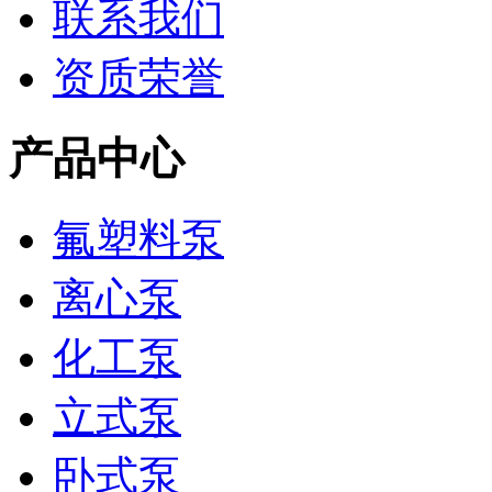
联系我们
资质荣誉
产品中心
氟塑料泵
离心泵
化工泵
立式泵
卧式泵