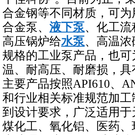
合金钢等不同材质，可为
合金泵、
液下泵
、化工流
高压锅炉给
水泵
、高温浓
规格的工业泵产品，也可
温、耐高压、耐磨损，具
主要产品按照API610、A
和行业相关标准规范加工
到设计要求，广泛适用于
煤化工、氧化铝、医药、