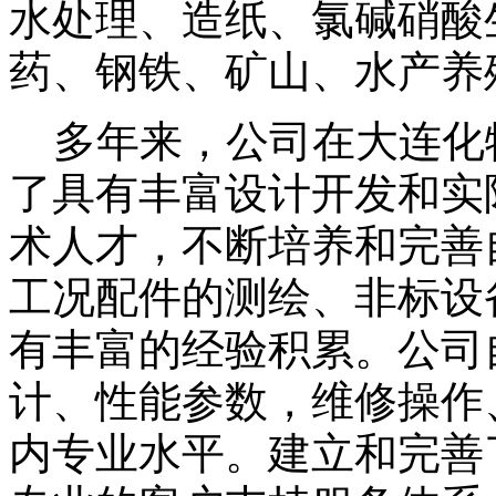
水处理、造纸、氯碱硝酸
药、钢铁、矿山、水产养
多年来，公司在大连化
了具有丰富设计开发和实
术人才，不断培养和完善
工况配件的测绘、非标设
有丰富的经验积累。公司
计、性能参数，维修操作
内专业水平。建立和完善