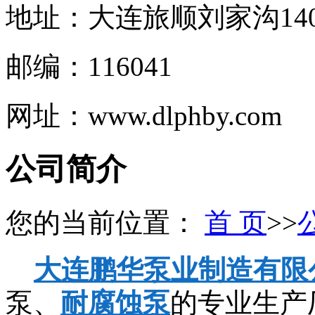
地址：大连旅顺刘家沟140
邮编：116041
网址：www.dlphby.com
公司简介
您的当前位置：
首 页
>>
大连鹏华泵业制造有限
泵、
耐腐蚀泵
的专业生产